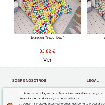
Edredón "Gaudí Day"
83,82 €
Ver
SOBRE NOSOTROS
LEGAL
Quiénes somos
Condiciones
Utilizamos tecnologías como las cookies para almacenar y/o acc
Gastos de envío
Politica de 
anuncios personalizados y no personalizados.
Plazos de entrega
Aviso legal
Al consentir el uso de estas tecnologías, nos permite procesar d