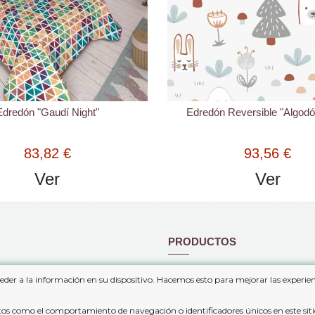
Edredón "Gaudí Night"
Edredón Reversible "Algodó
83,82 €
93,56 €
Ver
Ver
PRODUCTOS
 de venta y contratación
Mapa del sitio
eder a la información en su dispositivo. Hacemos esto para mejorar las experi
privacidad
Nuevos Productos
Los más vendidos
atos como el comportamiento de navegación o identificadores únicos en este sit