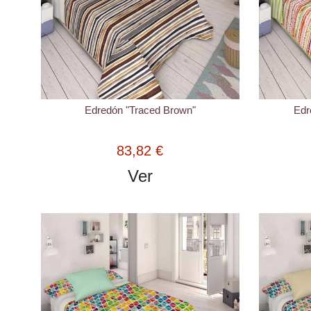
Edredón "Traced Brown"
Edr
83,82 €
Ver