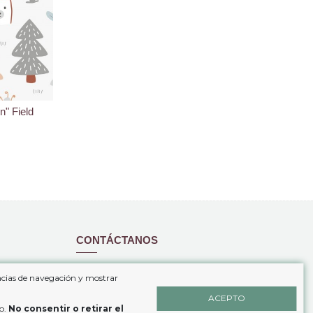
n" Field
CONTÁCTANOS
www.coloresdecama.com
encias de navegación y mostrar
+34 646 69 49 03
ACEPTO
io.
No consentir o retirar el