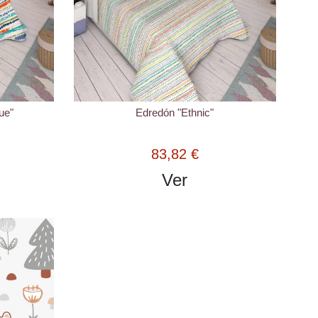
ue"
Edredón "Ethnic"
83,82 €
Ver