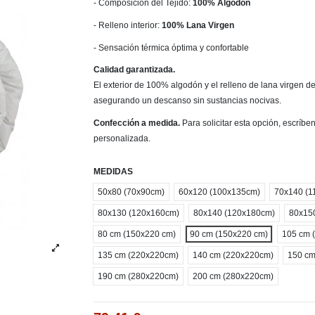
- Composición del Tejido:
100% Algodón
- Relleno interior:
100% Lana Virgen
- Sensación térmica óptima y confortable
Calidad garantizada.
El exterior de 100% algodón y el relleno de lana virgen 
asegurando un descanso sin sustancias nocivas.
Confección a medida.
Para solicitar esta opción, escríb
personalizada.
MEDIDAS
50x80 (70x90cm)
60x120 (100x135cm)
70x140 (1
80x130 (120x160cm)
80x140 (120x180cm)
80x15
80 cm (150x220 cm)
90 cm (150x220 cm)
105 cm 
135 cm (220x220cm)
140 cm (220x220cm)
150 cm
190 cm (280x220cm)
200 cm (280x220cm)