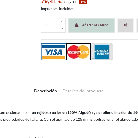
79,41 €
88,23 €
-10%
Impuestos incluidos
Añadir al carrito
Descripción
Detalles del producto
 confeccionado con
un tejido exterior en 100% Algodón
y su
relleno interior de 
as propiedades de la lana. Con el gramaje de 125 gr/m2 podrás tener el abrigo ad