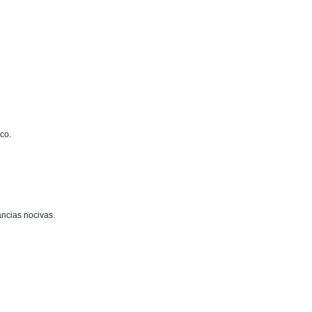
ico.
ancias nocivas.