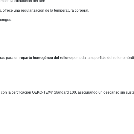
miten la circulación del aire.
as, ofrece una regularización de la temperatura corporal.
 hongos.
uras para un
reparto homogéneo del relleno
por toda la superficie del relleno nórd
an con la certificación OEKO-TEX® Standard 100, asegurando un descanso sin sust