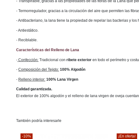
- Transpirable, gracias a las propiedades de las fibras de la Lana que per
- Termorregulador, gracias a la circulación del aire que permiten las fibr
- Antibacteriano, la lana tiene la propiedad de repelar las bacterias y los
- Antiestático.
- Reciblable.
Características del Relleno de Lana
-
Confección:
Tradicional con
ribete exterior
en todo el perímetro y cost
-
Composición del Tejido:
100% Algodón
-
Relleno interior:
100% Lana Virgen
Calidad garantizada.
El exterior de 100% algodón y el relleno de lana virgen de oveja cuent
También podría interesarle
-10%
¡En oferta!