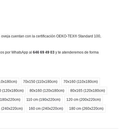
de oveja cuentan con la certificación OEKO-TEX® Standard 100,
enos por WhatsApp al
646 69 49 03
y te atenderemos de forma
10x180cm)
70x150 (110x180cm)
70x160 (110x180cm)
0 (120x180cm)
80x160 (120x180cm)
80x165 (120x180cm)
(180x220cm)
110 cm (190x220cm)
120 cm (200x220cm)
 (240x220cm)
160 cm (240x220cm)
180 cm (260x220cm)