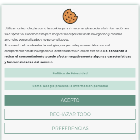
93,56 €
Ver
Utilizamos tecnologías como las cookies para almacenar y/o acceder a la información en
su dispositivo. Hacemos esto para mejorar las experiencias de navegación y mostrar
anuncios personalizados y no personalizados.
Al consentir el uso de estas tecnologías, nos permite procesar datos como el
comportamiento de navegación o identificadores únicos en este sitio.
No consentir o
retirar el consentimiento puede afectar negativamente algunas características
SOBRE NOSOTROS
y funcionalidades del servicio.
Política de Privacidad
LEGAL
Cómo Google procesa la información personal
PRODUCTOS
ACEPTO
RECHAZAR TODO
CONTÁCTANOS
PREFERENCIAS