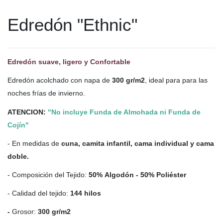
Edredón "Ethnic"
Edredón suave, ligero y Confortable
Edredón acolchado con napa de
300 gr/m2
, ideal para para las
noches frías de invierno.
ATENCION:
"No incluye Funda de Almohada ni Funda de
Cojín"
- En medidas de
cuna, camita infantil, cama individual y cama
doble.
- Composición del Tejido:
5
0% Algodón - 50% Poliéster
- Calidad del tejido:
144 hilos
-
Grosor:
300 gr/m2