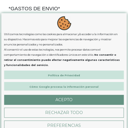
*GASTOS DE ENVIO*
"GRATUITOS"
para compras
superiores a 80€
, oferta
exclusiva para la peninsula.
Utilizamos tecnologías como las cookies para almacenar y/o acceder a la información en
su dispositivo. Hacemos esto para mejorar las experiencias de navegación y mostrar
anuncios personalizados y no personalizados.
Al consentir el uso de estas tecnologías, nos permite procesar datos como el
SOBRE NOSOTROS
comportamiento de navegación o identificadores únicos en este sitio.
No consentir o
retirar el consentimiento puede afectar negativamente algunas características
y funcionalidades del servicio.
LEGAL
Política de Privacidad
PRODUCTOS
Cómo Google procesa la información personal
ACEPTO
CONTÁCTANOS
RECHAZAR TODO
PREFERENCIAS