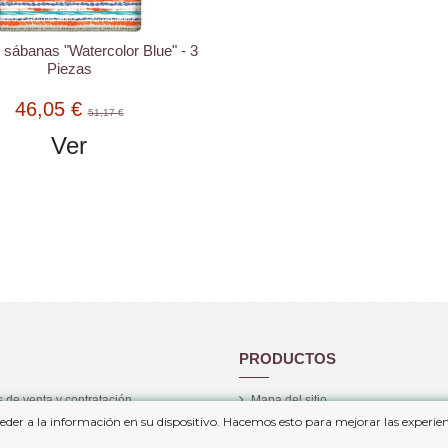
 sábanas "Watercolor Blue" - 3
Piezas
46,05 €
51,17 €
Ver
PRODUCTOS
 de venta y contratación
Mapa del sitio
eder a la información en su dispositivo. Hacemos esto para mejorar las experi
privacidad
Nuevos Productos