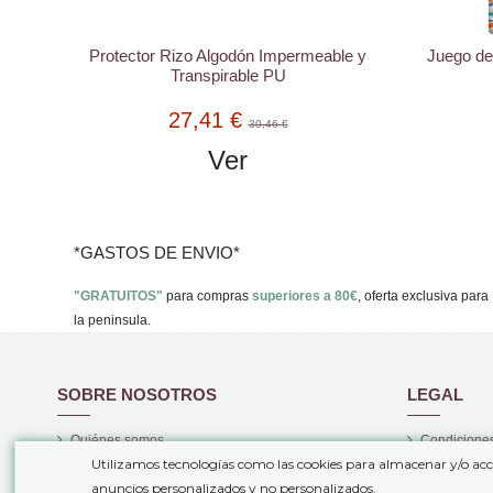
Protector Rizo Algodón Impermeable y
Juego de
Transpirable PU
27,41 €
30,46 €
Ver
*GASTOS DE ENVIO*
"GRATUITOS"
para compras
superiores a 80€
, oferta exclusiva para
la peninsula.
SOBRE NOSOTROS
LEGAL
Quiénes somos
Condiciones
Utilizamos tecnologías como las cookies para almacenar y/o acc
Gastos de envío
Politica de 
anuncios personalizados y no personalizados.