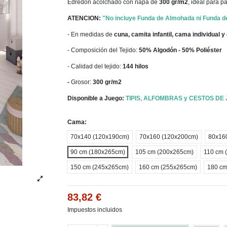
Edredón acolchado con napa de
300 gr/m2
, ideal para p
ATENCION:
"No incluye Funda de Almohada ni Funda d
- En medidas de
cuna, camita infantil, cama individual 
- Composición del Tejido:
5
0% Algodón - 50% Poliéster
- Calidad del tejido:
144 hilos
-
Grosor:
300 gr/m2
Disponible a Juego:
TIPIS, ALFOMBRAS y CESTOS DE
Cama:
70x140 (120x190cm)
70x160 (120x200cm)
80x16
90 cm (180x265cm)
105 cm (200x265cm)
110 cm 
150 cm (245x265cm)
160 cm (255x265cm)
180 cm
83,82 €
Impuestos incluidos