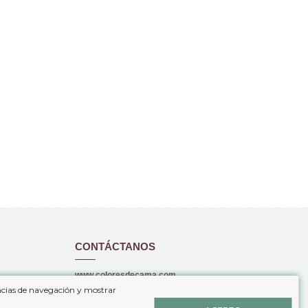
CONTÁCTANOS
www.coloresdecama.com
encias de navegación y mostrar
+34 646 69 49 03