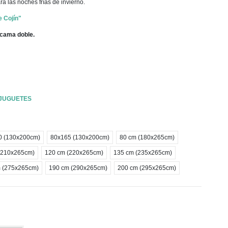
ara las noches frías de invierno.
e Cojín"
y cama doble.
 JUGUETES
0 (130x200cm)
80x165 (130x200cm)
80 cm (180x265cm)
(210x265cm)
120 cm (220x265cm)
135 cm (235x265cm)
 (275x265cm)
190 cm (290x265cm)
200 cm (295x265cm)