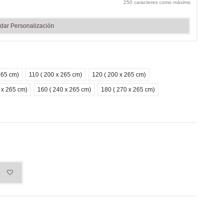
250 caracteres como máximo
dar Personalización
265 cm)
110 ( 200 x 265 cm)
120 ( 200 x 265 cm)
 x 265 cm)
160 ( 240 x 265 cm)
180 ( 270 x 265 cm)