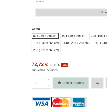
opcional
Guar
Cama
80 ( 170 x 265 cm)
90 ( 180 x 265 cm)
105 (195 x 
135 ( 230 x 265 cm)
140 ( 235 x 265 cm)
150 ( 240
200 ( 270 x 265 cm)
72,72 €
80,80 €
-10%
Impuestos incluidos
Añadir al carrito