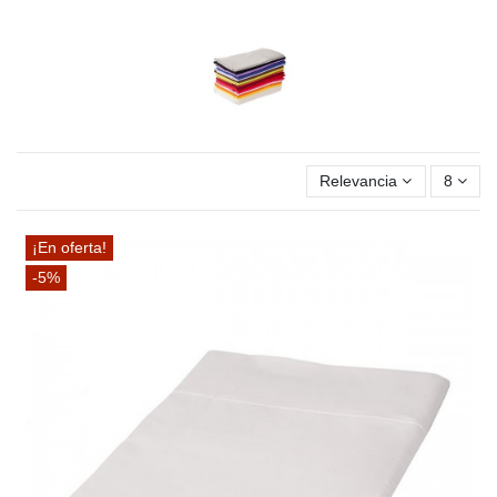
Relevancia
8
¡En oferta!
-5%