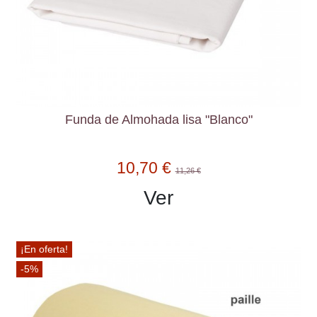
Funda de Almohada lisa "Blanco"
10,70 €
11,26 €
Ver
¡En oferta!
-5%