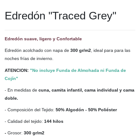
Edredón "Traced Grey"
Edredón suave, ligero y Confortable
Edredón acolchado con napa de
300 gr/m2
, ideal para para las
noches frías de invierno.
ATENCION:
"No incluye Funda de Almohada ni Funda de
Cojín"
- En medidas de
cuna, camita infantil, cama individual y cama
doble.
- Composición del Tejido:
5
0% Algodón - 50% Poliéster
- Calidad del tejido:
144 hilos
-
Grosor:
300 gr/m2