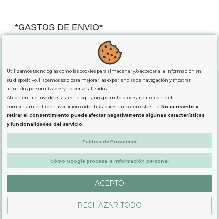
*GASTOS DE ENVIO*
"GRATUITOS"
para compras
superiores a 80€
, oferta
exclusiva para la peninsula.
Utilizamos tecnologías como las cookies para almacenar y/o acceder a la información en
su dispositivo. Hacemos esto para mejorar las experiencias de navegación y mostrar
anuncios personalizados y no personalizados.
Al consentir el uso de estas tecnologías, nos permite procesar datos como el
SOBRE NOSOTROS
comportamiento de navegación o identificadores únicos en este sitio.
No consentir o
retirar el consentimiento puede afectar negativamente algunas características
y funcionalidades del servicio.
LEGAL
Política de Privacidad
PRODUCTOS
Cómo Google procesa la información personal
ACEPTO
CONTÁCTANOS
RECHAZAR TODO