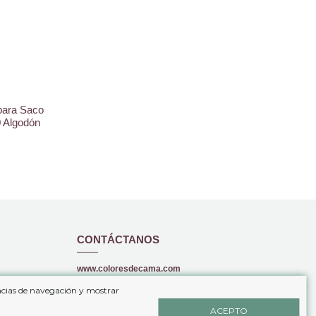
para Saco
0 Algodón
CONTÁCTANOS
www.coloresdecama.com
encias de navegación y mostrar
+34 646 69 49 03
ACEPTO