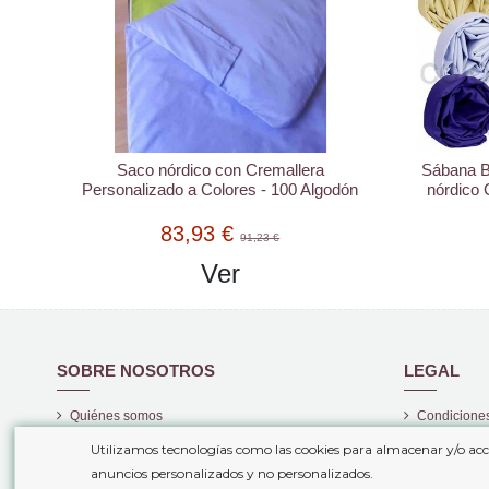
Saco nórdico con Cremallera
Sábana B
Personalizado a Colores - 100 Algodón
nórdico 
83,93 €
91,23 €
Ver
SOBRE NOSOTROS
LEGAL
Quiénes somos
Condiciones
Gastos de envío
Politica de 
Utilizamos tecnologías como las cookies para almacenar y/o acc
anuncios personalizados y no personalizados.
Plazos de entrega
Aviso legal