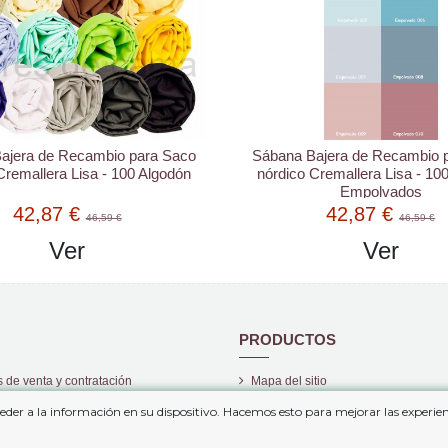
ajera de Recambio para Saco
Sábana Bajera de Recambio 
Cremallera Lisa - 100 Algodón
nórdico Cremallera Lisa - 10
Empolvados
42,87 €
42,87 €
46,59 €
46,59 €
Ver
Ver
PRODUCTOS
 de venta y contratación
Mapa del sitio
privacidad
Nuevos Productos
eder a la información en su dispositivo. Hacemos esto para mejorar las experi
Los más vendidos