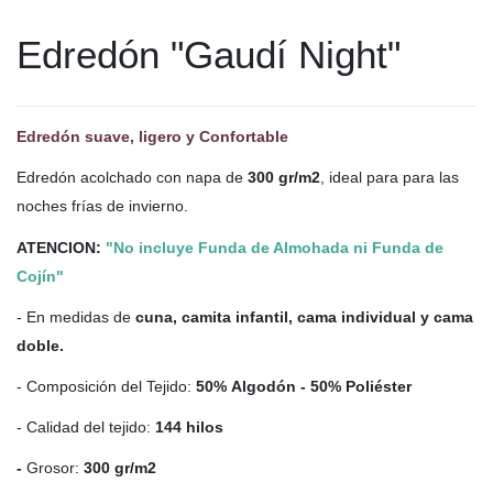
Edredón "Gaudí Night"
Edredón suave, ligero y Confortable
Edredón acolchado con napa de
300 gr/m2
, ideal para para las
noches frías de invierno.
ATENCION:
"No incluye Funda de Almohada ni Funda de
Cojín"
- En medidas de
cuna, camita infantil, cama individual y cama
doble.
- Composición del Tejido:
5
0% Algodón - 50% Poliéster
- Calidad del tejido:
144 hilos
-
Grosor:
300 gr/m2