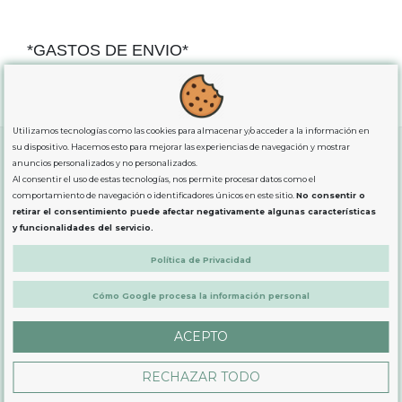
*GASTOS DE ENVIO*
"GRATUITOS"
para compras
superiores a 80€
, oferta
exclusiva para la peninsula.
Utilizamos tecnologías como las cookies para almacenar y/o acceder a la información en
su dispositivo. Hacemos esto para mejorar las experiencias de navegación y mostrar
anuncios personalizados y no personalizados.
Al consentir el uso de estas tecnologías, nos permite procesar datos como el
SOBRE NOSOTROS
comportamiento de navegación o identificadores únicos en este sitio.
No consentir o
retirar el consentimiento puede afectar negativamente algunas características
y funcionalidades del servicio.
LEGAL
Política de Privacidad
PRODUCTOS
Cómo Google procesa la información personal
ACEPTO
CONTÁCTANOS
RECHAZAR TODO