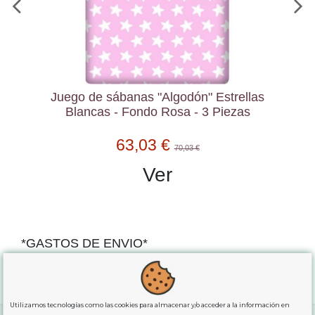
Juego de sábanas "Algodón" Estrellas
Blancas - Fondo Rosa - 3 Piezas
63,03 €
70,03 €
Ver
*GASTOS DE ENVIO*
"GRATUITOS"
para compras
superiores a 80€
, oferta
exclusiva para la peninsula.
Utilizamos tecnologías como las cookies para almacenar y/o acceder a la información en