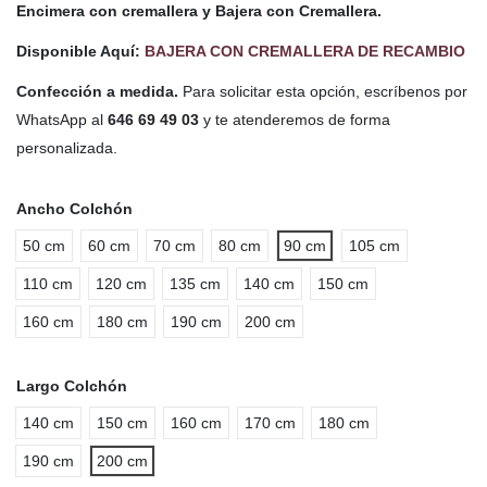
Encimera con cremallera y Bajera con Cremallera.
Disponible Aquí:
BAJERA CON CREMALLERA DE RECAMBIO
Confección a medida.
Para solicitar esta opción, escríbenos por
WhatsApp al
646 69 49 03
y te atenderemos de forma
personalizada.
Ancho Colchón
50 cm
60 cm
70 cm
80 cm
90 cm
105 cm
110 cm
120 cm
135 cm
140 cm
150 cm
160 cm
180 cm
190 cm
200 cm
Largo Colchón
140 cm
150 cm
160 cm
170 cm
180 cm
190 cm
200 cm