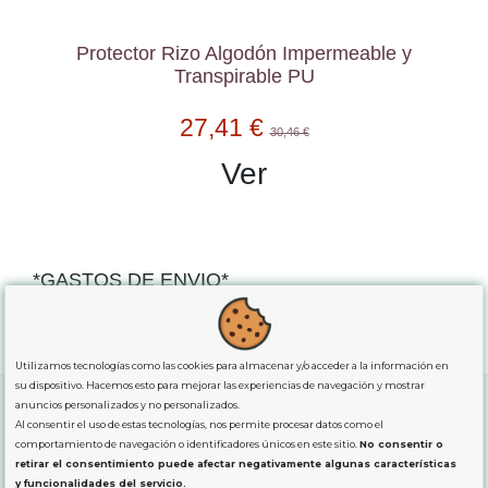
Protector Rizo Algodón Impermeable y
Transpirable PU
27,41 €
30,46 €
Ver
*GASTOS DE ENVIO*
"GRATUITOS"
para compras
superiores a 80€
, oferta
exclusiva para la peninsula.
Utilizamos tecnologías como las cookies para almacenar y/o acceder a la información en
su dispositivo. Hacemos esto para mejorar las experiencias de navegación y mostrar
anuncios personalizados y no personalizados.
Al consentir el uso de estas tecnologías, nos permite procesar datos como el
SOBRE NOSOTROS
comportamiento de navegación o identificadores únicos en este sitio.
No consentir o
retirar el consentimiento puede afectar negativamente algunas características
y funcionalidades del servicio.