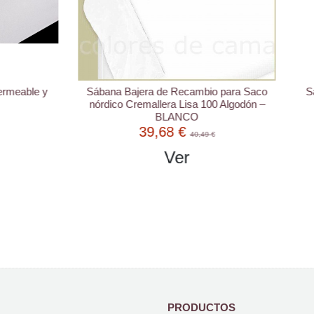
ajera de Recambio para Saco
Saco nórdico Cremallera "Alg
Cremallera Lisa 100 Algodón –
Zag Cobalto
BLANCO
39,68 €
83,93 €
40,49 €
91,23 €
Ver
Ver
PRODUCTOS