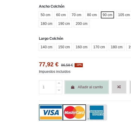
Ancho Colchón
50 cm
60 cm
70 cm
80 cm
90 cm
105 cm
180 cm
190 cm
200 cm
Largo Colchón
140 cm
150 cm
160 cm
170 cm
180 cm
1
77,92 €
86,58 €
-10%
Impuestos incluidos
Añadir al carrito