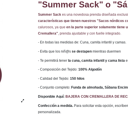
"Summer Sack" o "Sá
Summer Sack
es una novedosa prenda diseñada exclusi
características que tienen nuestros "Sacos nórdicos c
calurosos, ya que
en la parte superior solamente tiene 
Cremallera"
, prenda ajustable y con fuelle integrado.
- En todas las medidas de: Cuna, camita infantil y camas.
- Evita que los niñ@s
se destapen
mientras duermen
- Te permitirá tener
la cuna, camita infantil y cama lista
e
- Composición del Tejido:
100% Algodón
- Calidad del Tejido:
150 hilos
- Conjunto completo:
Funda de almohada, Sábana Encime
Disponible Aquí:
BAJERA CON CREMALLERA DE RE
Confección a medida.
Para solicitar esta opción, escríb
personalizada.