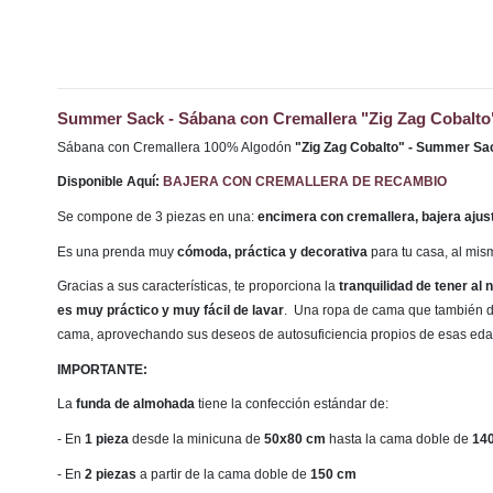
Summer Sack - Sábana con Cremallera "Zig Zag Cobalto"
Sábana con Cremallera 100% Algodón
"Zig Zag Cobalto" - Summer Sa
Disponible Aquí:
BAJERA CON CREMALLERA DE RECAMBIO
Se compone de 3 piezas en una:
encimera con cremallera, bajera ajus
Es una prenda muy
cómoda, práctica y decorativa
para tu casa, al mi
Gracias a sus características, te proporciona la
tranquilidad de tener al
es muy práctico y muy fácil de lavar
. Una ropa de cama que también di
cama, aprovechando sus deseos de autosuficiencia propios de esas ed
IMPORTANTE:
La
funda de almohada
tiene la confección estándar de:
- En
1 pieza
desde la minicuna de
50x80 cm
hasta la cama doble de
14
- En
2 piezas
a partir de la cama doble de
150 cm