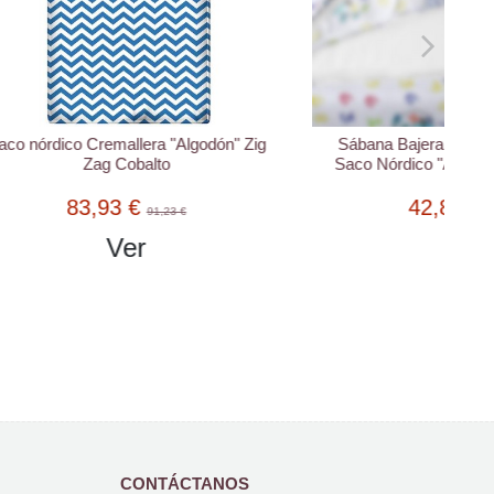
odón" Zig
Sábana Bajera Con Cremallera para
Saco Nórdico "Algodón" Estampados
42,87 €
46,59 €
Ver
CONTÁCTANOS