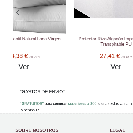
gen
Protector Rizo Algodón Impermeable y
Sábana B
Transpirable PU
nórdico 
27,41 €
30,46 €
Ver
*GASTOS DE ENVIO*
"GRATUITOS"
para compras
superiores a 80€
, oferta exclusiva para
la peninsula.
SOBRE NOSOTROS
LEGAL