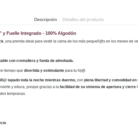
Descripción
Detalles del producto
 y Fuelle Integrado - 100% Algodón
ck
,
una prenda ideal para vestir la cama de los más pequeñ@s en los meses de v
table con cremallera y funda de almohada
.
smo tiempo que
divertida y estimulante
para tu hij@.
 niñ@ tapado toda la noche mientras duerme,
con
plena libertad y comodidad en
vierte y educa, porque gracias a la
facilidad de su sistema de apertura y cierre
l
ades tempranas.
0cm
.