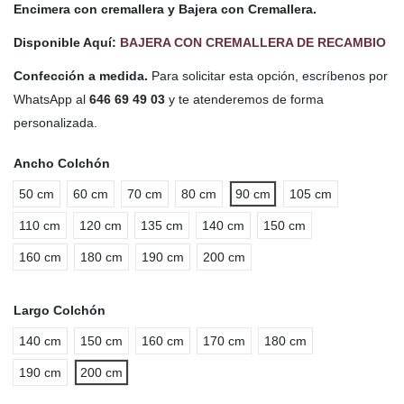
Encimera con cremallera y Bajera con Cremallera.
Disponible Aquí:
BAJERA CON CREMALLERA DE RECAMBIO
Confección a medida.
Para solicitar esta opción, escríbenos por
WhatsApp al
646 69 49 03
y te atenderemos de forma
personalizada.
Ancho Colchón
50 cm
60 cm
70 cm
80 cm
90 cm
105 cm
110 cm
120 cm
135 cm
140 cm
150 cm
160 cm
180 cm
190 cm
200 cm
Largo Colchón
140 cm
150 cm
160 cm
170 cm
180 cm
190 cm
200 cm