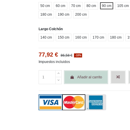
50 cm
60 cm
70 cm
80 cm
90 cm
105 cm
180 cm
190 cm
200 cm
Largo Colchón
140 cm
150 cm
160 cm
170 cm
180 cm
1
77,92 €
86,58 €
-10%
Impuestos incluidos
Añadir al carrito