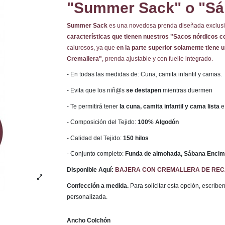
"Summer Sack" o "Sá
Summer Sack
es una novedosa prenda diseñada exclusi
características que tienen nuestros "Sacos nórdicos c
calurosos, ya que
en la parte superior solamente tiene 
Cremallera"
, prenda ajustable y con fuelle integrado.
- En todas las medidas de: Cuna, camita infantil y camas.
- Evita que los niñ@s
se destapen
mientras duermen
- Te permitirá tener
la cuna, camita infantil y cama lista
e
- Composición del Tejido:
100% Algodón
- Calidad del Tejido:
150 hilos
- Conjunto completo:
Funda de almohada, Sábana Encime
Disponible Aquí:
BAJERA CON CREMALLERA DE RE
Confección a medida.
Para solicitar esta opción, escríb
personalizada.
Ancho Colchón