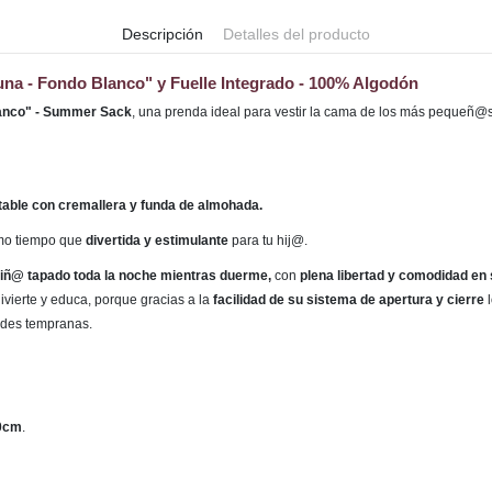
Descripción
Detalles del producto
na - Fondo Blanco" y Fuelle Integrado - 100% Algodón
lanco" - Summer Sack
,
una prenda ideal para vestir la cama de los más pequeñ@
table con cremallera y funda de almohada
.
smo tiempo que
divertida y estimulante
para tu hij@.
 niñ@ tapado toda la noche mientras duerme,
con
plena libertad y comodidad en
vierte y educa, porque gracias a la
facilidad de su sistema de apertura y cierre
l
ades tempranas.
0cm
.