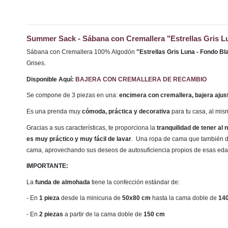
Summer Sack - Sábana con Cremallera "Estrellas Gris Lu
Sábana con Cremallera 100% Algodón
"Estrellas Gris Luna - Fondo B
Grises.
Disponible Aquí:
BAJERA CON CREMALLERA DE RECAMBIO
Se compone de 3 piezas en una:
encimera con cremallera, bajera ajus
Es una prenda muy
cómoda, práctica y decorativa
para tu casa, al mi
Gracias a sus características, te proporciona la
tranquilidad de tener al
es muy práctico y muy fácil de lavar
. Una ropa de cama que también di
cama, aprovechando sus deseos de autosuficiencia propios de esas ed
IMPORTANTE:
La
funda de almohada
tiene la confección estándar de:
- En
1 pieza
desde la minicuna de
50x80 cm
hasta la cama doble de
14
- En
2 piezas
a partir de la cama doble de
150 cm