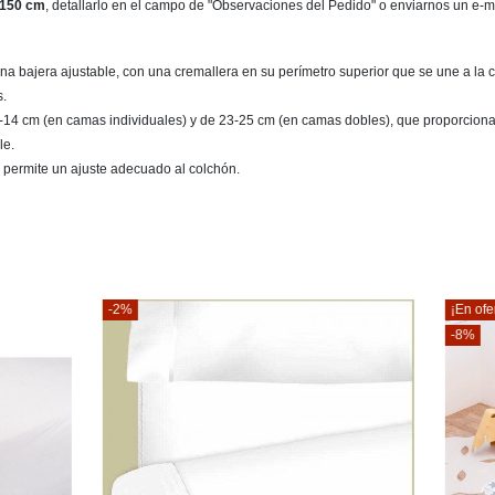
150 cm
, detallarlo en el campo de "Observaciones del Pedido" o enviarnos un e-
 bajera ajustable, con una cremallera en su perímetro superior que se une a la c
s.
2-14 cm (en camas individuales) y de 23-25 cm (en camas dobles), que proporciona 
le.
que permite un ajuste adecuado al colchón.
¡En oferta!
-8%