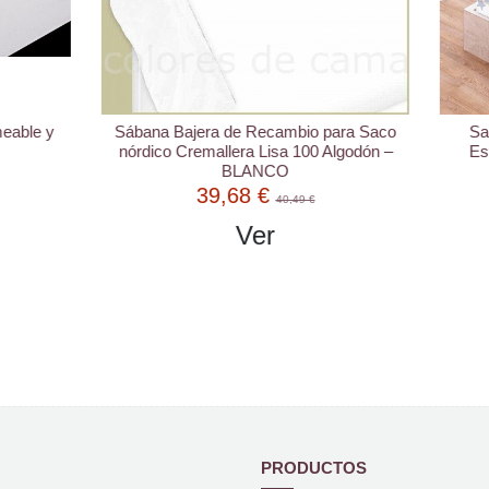
ajera de Recambio para Saco
Saco nórdico Cremallera "A
Cremallera Lisa 100 Algodón –
Estrellas Gris Luna - Fondo
BLANCO
39,68 €
83,93 €
40,49 €
91,23 €
Ver
Ver
PRODUCTOS