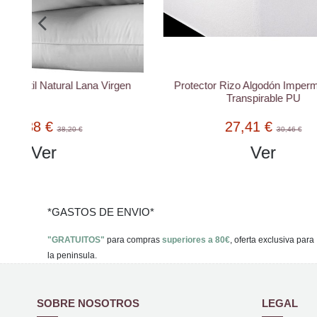
gen
Protector Rizo Algodón Impermeable y
Sábana B
Transpirable PU
nórdico 
27,41 €
30,46 €
Ver
*GASTOS DE ENVIO*
"GRATUITOS"
para compras
superiores a 80€
, oferta exclusiva para
la peninsula.
SOBRE NOSOTROS
LEGAL