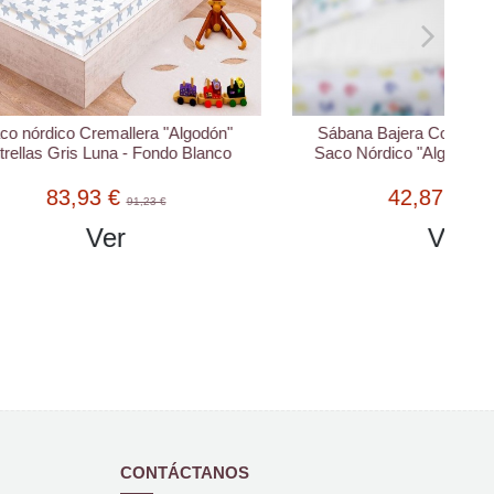
lgodón"
Sábana Bajera Con Cremallera para
 Blanco
Saco Nórdico "Algodón" Estampados
42,87 €
46,59 €
Ver
CONTÁCTANOS