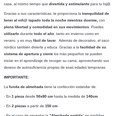
casa, al mismo tiempo que
divertida y estimulante
para tu hij@.
Gracias a sus características, te proporciona la
tranquilidad de
tener al niñ@ tapado toda la noche mientras duerme,
con
plena libertad y comodidad en sus movimientos
. Puedes
utilizarlo
durante
todo el año
, tanto en invierno como en
verano, y es muy
fácil de lavar
. Además de decorativo, el saco
nórdico también divierte y educa. Gracias a la
facilidad de su
sistema de apertura y cierre
los más pequeños se pueden
iniciar en el aprendizaje de recoger su cama, aprovechando sus
deseos de autosuficiencia propias de esas edades tempranas.
IMPORTANTE:
La
funda de almohada
tiene la confección estándar de:
- En
1 pieza
desde
50x80 cm
hasta la medida de
140cm
.
- En
2 piezas
a partir de
150 cm
- En el caso de necesitar la
"Almohada partida
" en medidas