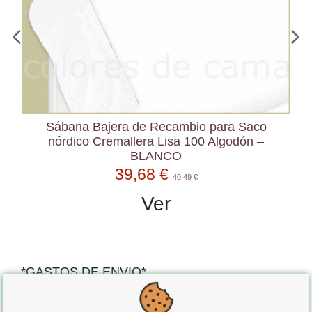
Sábana Bajera de Recambio para Saco
nórdico Cremallera Lisa 100 Algodón –
BLANCO
39,68 €
40,49 €
Ver
*GASTOS DE ENVIO*
"GRATUITOS"
para compras
superiores a 80€
, oferta