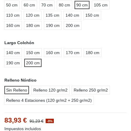
50 cm
60 cm
70 cm
80 cm
90 cm
105 cm
110 cm
120 cm
135 cm
140 cm
150 cm
160 cm
180 cm
190 cm
200 cm
Largo Colchón
140 cm
150 cm
160 cm
170 cm
180 cm
190 cm
200 cm
Relleno Nórdico
Sin Relleno
Relleno 120 gr/m2
Relleno 250 gr/m2
Relleno 4 Estaciones (120 gr/m2 + 250 gr/m2)
83,93 €
91,23 €
-8%
Impuestos incluidos