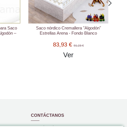
lgodón"
Sábana Bajera Con Cremallera para
lanco
Saco Nórdico "Algodón" Estampados
42,87 €
46,59 €
Ver
CONTÁCTANOS