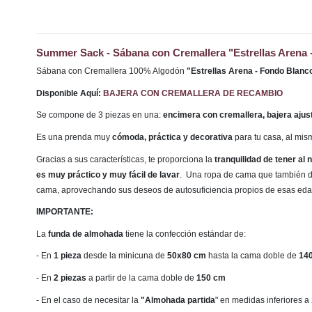
Summer Sack - Sábana con Cremallera "Estrellas Arena 
Sábana con Cremallera 100% Algodón
"Estrellas Arena - Fondo Blan
Disponible Aquí:
BAJERA CON CREMALLERA DE RECAMBIO
Se compone de 3 piezas en una:
encimera con cremallera, bajera ajus
Es una prenda muy
cómoda, práctica y decorativa
para tu casa, al mi
Gracias a sus características, te proporciona la
tranquilidad de tener al
es muy práctico y muy fácil de lavar
. Una ropa de cama que también di
cama, aprovechando sus deseos de autosuficiencia propios de esas ed
IMPORTANTE:
La
funda de almohada
tiene la confección estándar de:
- En
1 pieza
desde la minicuna de
50x80 cm
hasta la cama doble de
14
- En
2 piezas
a partir de la cama doble de
150 cm
- En el caso de necesitar la
"Almohada partida
" en medidas inferiores a