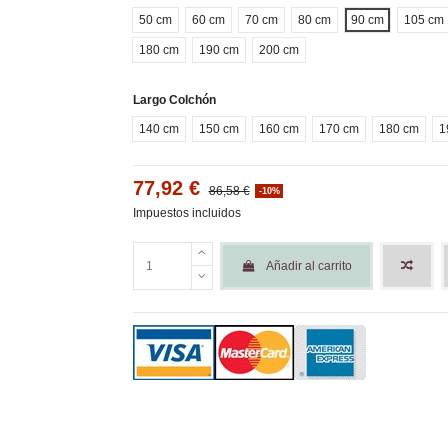
50 cm
60 cm
70 cm
80 cm
90 cm
105 cm
180 cm
190 cm
200 cm
Largo Colchón
140 cm
150 cm
160 cm
170 cm
180 cm
1
77,92 €
86,58 €
-10%
Impuestos incluidos
Añadir al carrito