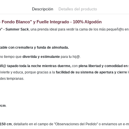
Descripción
Detalles del producto
- Fondo Blanco" y Fuelle Integrado - 100% Algodón
co" - Summer Sack
,
una prenda ideal para vestir la cama de los más pequeñ@s en
table con cremallera y funda de almohada
.
smo tiempo que
divertida y estimulante
para tu hij@.
 niñ@ tapado toda la noche mientras duerme,
con
plena libertad y comodidad en
vierte y educa, porque gracias a la
facilidad de su sistema de apertura y cierre
l
ades tempranas.
0cm
.
150 cm
, detallarlo en el campo de "Observaciones del Pedido" o enviarnos un e-