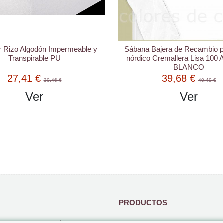
ajera de Recambio para Saco
Saco nórdico Cremallera "A
Cremallera Lisa 100 Algodón –
Estrellas Arena - Fondo B
BLANCO
39,68 €
83,93 €
40,49 €
91,23 €
Ver
Ver
PRODUCTOS