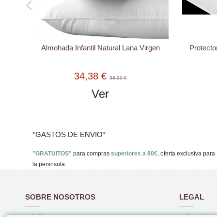
gen
Protector Rizo Algodón Impermeable y
Sábana B
Transpirable PU
nórdico 
27,41 €
30,46 €
Ver
*GASTOS DE ENVIO*
"GRATUITOS"
para compras
superiores a 80€
, oferta exclusiva para
la peninsula.
SOBRE NOSOTROS
LEGAL