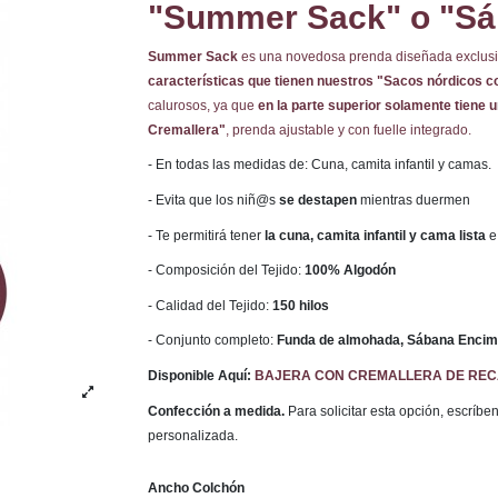
"Summer Sack" o "Sá
Summer Sack
es una novedosa prenda diseñada exclusi
características que tienen nuestros "Sacos nórdicos c
calurosos, ya que
en la parte superior solamente tiene 
Cremallera"
, prenda ajustable y con fuelle integrado.
- En todas las medidas de: Cuna, camita infantil y camas.
- Evita que los niñ@s
se destapen
mientras duermen
- Te permitirá tener
la cuna, camita infantil y cama lista
e
- Composición del Tejido:
100% Algodón
- Calidad del Tejido:
150 hilos
- Conjunto completo:
Funda de almohada, Sábana Encime
Disponible Aquí:
BAJERA CON CREMALLERA DE RE
Confección a medida.
Para solicitar esta opción, escríb
personalizada.
Ancho Colchón