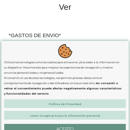
Ver
*GASTOS DE ENVIO*
"GRATUITOS"
para compras
superiores a 80€
, oferta
exclusiva para la peninsula.
Utilizamos tecnologías como las cookies para almacenar y/o acceder a la información en
su dispositivo. Hacemos esto para mejorar las experiencias de navegación y mostrar
anuncios personalizados y no personalizados.
Al consentir el uso de estas tecnologías, nos permite procesar datos como el
SOBRE NOSOTROS
comportamiento de navegación o identificadores únicos en este sitio.
No consentir o
retirar el consentimiento puede afectar negativamente algunas características
y funcionalidades del servicio.
LEGAL
Política de Privacidad
PRODUCTOS
Cómo Google procesa la información personal
ACEPTO