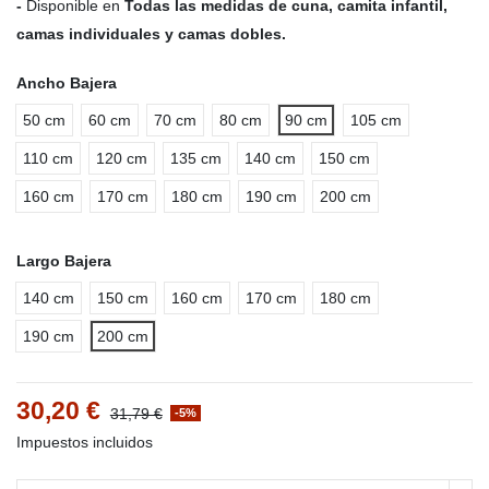
-
Disponible en
Todas las medidas de cuna, camita infantil,
camas individuales y camas dobles.
Ancho Bajera
50 cm
60 cm
70 cm
80 cm
90 cm
105 cm
110 cm
120 cm
135 cm
140 cm
150 cm
160 cm
170 cm
180 cm
190 cm
200 cm
Largo Bajera
140 cm
150 cm
160 cm
170 cm
180 cm
190 cm
200 cm
30,20 €
31,79 €
-5%
Impuestos incluidos