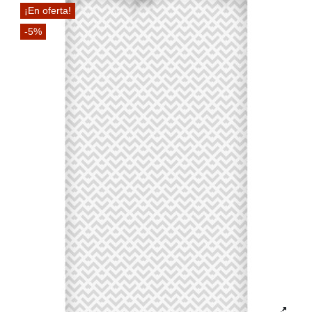
¡En oferta!
-5%