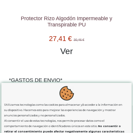
Protector Rizo Algodón Impermeable y
Transpirable PU
27,41 €
30,46 €
Ver
*GASTOS DE ENVIO*
"GRATUITOS"
para compras
superiores a 80€
, oferta
exclusiva para la peninsula.
Utilizamos tecnologías como las cookies para almacenar y/o acceder a la información en
su dispositivo. Hacemos esto para mejorar las experiencias de navegación y mostrar
anuncios personalizados y no personalizados.
Al consentir el uso de estas tecnologías, nos permite procesar datos como el
SOBRE NOSOTROS
comportamiento de navegación o identificadores únicos en este sitio.
No consentir o
retirar el consentimiento puede afectar negativamente algunas características