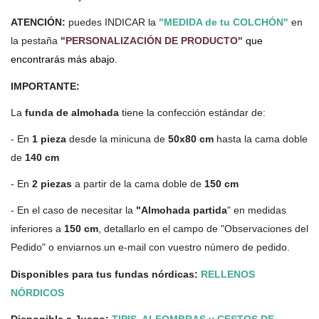
ATENCIÓN:
puedes INDICAR la
"MEDIDA de tu COLCHÓN"
en
la pestaña
"PERSONALIZACIÓN DE PRODUCTO"
que
encontrarás más abajo.
IMPORTANTE:
La
funda de almohada
tiene la confección estándar de:
- En
1 pieza
desde la minicuna de
50x80 cm
hasta la cama doble
de
140 cm
- En
2 piezas
a partir de la cama doble de
150 cm
- En el caso de necesitar la
"Almohada partida
" en medidas
inferiores a
150 cm
, detallarlo en el campo de "Observaciones del
Pedido" o enviarnos un e-mail con vuestro número de pedido.
Disponibles para tus fundas nórdicas:
RELLENOS
NÓRDICOS
Disponible a Juego:
TIPIS, ALFOMBRAS y CESTOS DE