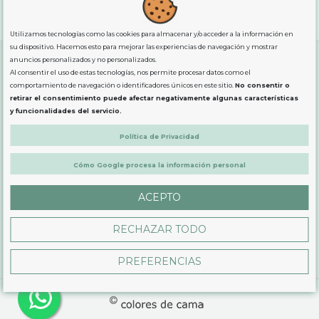
"GRATUITOS"
para compras
superiores a 80€
, oferta
exclusiva para la peninsula.
Utilizamos tecnologías como las cookies para almacenar y/o acceder a la información en
su dispositivo. Hacemos esto para mejorar las experiencias de navegación y mostrar
anuncios personalizados y no personalizados.
Al consentir el uso de estas tecnologías, nos permite procesar datos como el
SOBRE NOSOTROS
comportamiento de navegación o identificadores únicos en este sitio.
No consentir o
retirar el consentimiento puede afectar negativamente algunas características
y funcionalidades del servicio.
LEGAL
Política de Privacidad
Cómo Google procesa la información personal
PRODUCTOS
ACEPTO
CONTÁCTANOS
RECHAZAR TODO
PREFERENCIAS