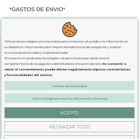
*GASTOS DE ENVIO*
"GRATUITOS"
para compras
superiores a 80€
, oferta
exclusiva para la peninsula.
Utilizamos tecnologías como las cookies para almacenar y/o acceder a la información en
su dispositivo. Hacemos esto para mejorar las experiencias de navegación y mostrar
anuncios personalizados y no personalizados.
SOBRE NOSOTROS
Al consentir el uso de estas tecnologías, nos permite procesar datos como el
comportamiento de navegación o identificadores únicos en este sitio.
No consentir o
retirar el consentimiento puede afectar negativamente algunas características
LEGAL
y funcionalidades del servicio.
Política de Privacidad
PRODUCTOS
Cómo Google procesa la información personal
CONTÁCTANOS
ACEPTO
RECHAZAR TODO