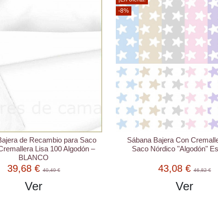
-8%
ajera de Recambio para Saco
Sábana Bajera Con Cremalle
Cremallera Lisa 100 Algodón –
Saco Nórdico "Algodón" Est
BLANCO
39,68 €
43,08 €
40,49 €
46,82 €
Ver
Ver