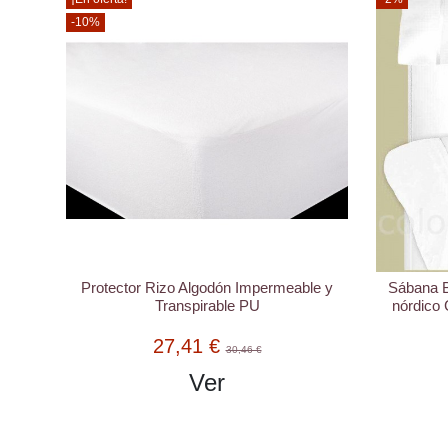
-10%
Protector Rizo Algodón Impermeable y
Sábana B
Transpirable PU
nórdico 
27,41 €
30,46 €
Ver