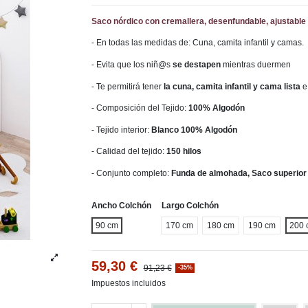
Saco nórdico con cremallera, desenfundable, ajustable 
- En todas las medidas de: Cuna, camita infantil y camas.
- Evita que los niñ@s
se destapen
mientras duermen
- Te permitirá tener
la cuna, camita infantil y cama lista
e
- Composición del Tejido:
100% Algodón
- Tejido interior:
Blanco 100% Algodón
- Calidad del tejido:
150 hilos
- Conjunto completo:
Funda de almohada, Saco superior 
Ancho Colchón
Largo Colchón
90 cm
170 cm
180 cm
190 cm
200 
59,30 €
91,23 €
-35%
Impuestos incluidos