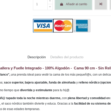
Añadir al carrito
Descripción
Detalles del producto
allera y Fuelle Integrado - 100% Algodón -
Cama 90 cm - Sin Rel
Blanco",
una prenda ideal para vestir la cama de los más pequeñ@s, con un delic
na;
saco superior, bajera ajustable, funda de almohada
y
relleno nórdico (opciona
smo tiempo que
divertida y estimulante
para tu hij@.
 niñ@ tapado toda la noche mientras duerme,
con
plena libertad y comodidad en
 el saco nórdico también divierte y educa. Gracias a la
facilidad de su sistema de
as de esas edades tempranas.