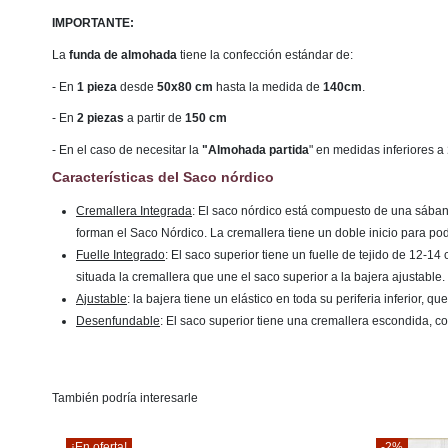
IMPORTANTE:
La
funda de almohada
tiene la confección estándar de:
- En
1 pieza
desde
50x80 cm
hasta la medida de
140cm
.
- En
2 piezas
a partir de
150 cm
- En el caso de necesitar la
"Almohada partida
" en medidas inferiores a
Características del Saco nórdico
Cremallera Integrada
: El saco nórdico está compuesto de una sábana 
forman el Saco Nórdico. La cremallera tiene un doble inicio para po
Fuelle Integrado
: El saco superior tiene un fuelle de tejido de 12-
situada la cremallera que une el saco superior a la bajera ajustable.
Ajustable
: la bajera tiene un elástico en toda su periferia inferior, 
Desenfundable
: El saco superior tiene una cremallera escondida, co
También podría interesarle
¡En oferta!
-2%