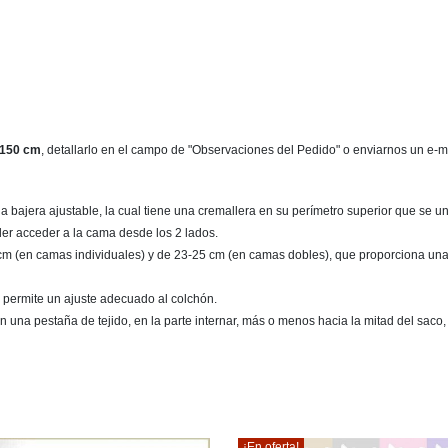
150 cm
, detallarlo en el campo de "Observaciones del Pedido" o enviarnos un e-
bajera ajustable, la cual tiene una cremallera en su perímetro superior que se une 
der acceder a la cama desde los 2 lados.
14 cm (en camas individuales) y de 23-25 cm (en camas dobles), que proporciona una 
que permite un ajuste adecuado al colchón.
n una pestaña de tejido, en la parte internar, más o menos hacia la mitad del saco, 
¡En oferta!