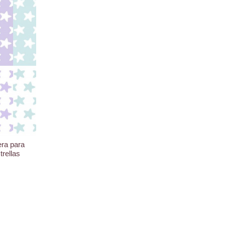
ra para
rellas