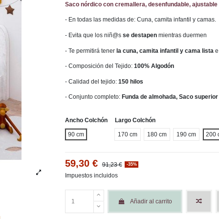
Saco nórdico con cremallera, desenfundable, ajustable 
- En todas las medidas de: Cuna, camita infantil y camas.
- Evita que los niñ@s
se destapen
mientras duermen
- Te permitirá tener
la cuna, camita infantil y cama lista
e
- Composición del Tejido:
100% Algodón
- Calidad del tejido:
150 hilos
- Conjunto completo:
Funda de almohada, Saco superior 
Ancho Colchón
Largo Colchón
90 cm
170 cm
180 cm
190 cm
200 
59,30 €
91,23 €
-35%
Impuestos incluidos
Añadir al carrito