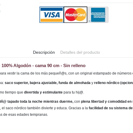
Descripción
Detalles del producto
 - 100% Algodón -
cama 90 cm - Sin relleno
para vestir la cama de los más pequeñ@s, con un original estampado de números en
na:
saco superior, bajera ajustable, funda de almohada
y
relleno nórdico (opciona
smo tiempo que
divertida y estimulante
para tu hij@.
 niñ@ tapado toda la noche mientras duerme,
con
plena libertad y comodidad en
 el saco nórdico también divierte y educa. Gracias a la
facilidad de su sistema de
as de esas edades tempranas.