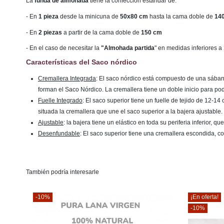
La
funda de almohada
tiene la confección estándar de:
- En
1 pieza
desde la minicuna de
50x80 cm
hasta la cama doble de
14
- En
2 piezas
a partir de la cama doble de
150 cm
- En el caso de necesitar la
"Almohada partida
" en medidas inferiores a
Características del Saco nórdico
Cremallera Integrada
: El saco nórdico está compuesto de una sábana 
forman el Saco Nórdico. La cremallera tiene un doble inicio para po
Fuelle Integrado
: El saco superior tiene un fuelle de tejido de 12-
situada la cremallera que une el saco superior a la bajera ajustable.
Ajustable
: la bajera tiene un elástico en toda su periferia inferior, 
Desenfundable
: El saco superior tiene una cremallera escondida, co
También podría interesarle
-10%
¡En oferta!
-10%