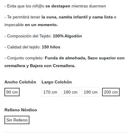
- Evita que los niñ@s
se destapen
mientras duermen
- Te permitirá tener
la cuna, camita infantil y cama lista
e
impecable
en un momento.
- Composición del Tejido:
100% Algodón
- Calidad del tejido:
150 hilos
- Conjunto completo:
Funda de almohada, Saco superior con
cremallera y Bajera con Cremallera.
Ancho Colchón
Largo Colchón
90 cm
170 cm
180 cm
190 cm
200 cm
Relleno Nórdico
Sin Relleno