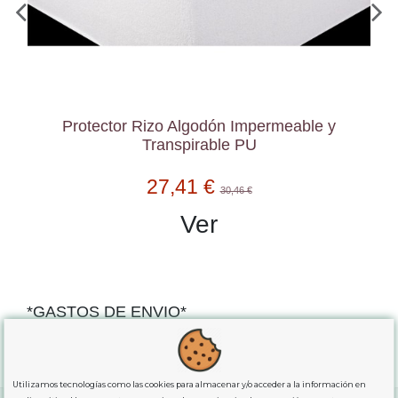
Protector Rizo Algodón Impermeable y
Transpirable PU
27,41 €
30,46 €
Ver
*GASTOS DE ENVIO*
"GRATUITOS"
para compras
superiores a 80€
, oferta
exclusiva para la peninsula.
Utilizamos tecnologías como las cookies para almacenar y/o acceder a la información en