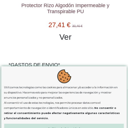
Protector Rizo Algodón Impermeable y
Transpirable PU
27,41 €
30,46 €
Ver
*GASTOS DE ENVIO*
"GRATUITOS"
para compras
superiores a 80€
, oferta
exclusiva para la peninsula.
Utilizamos tecnologías como las cookies para almacenar y/o acceder a la información en
su dispositivo. Hacemos esto para mejorar las experiencias de navegación y mostrar
anuncios personalizados y no personalizados.
Al consentir el uso de estas tecnologías, nos permite procesar datos como el
SOBRE NOSOTROS
comportamiento de navegación o identificadores únicos en este sitio.
No consentir o
retirar el consentimiento puede afectar negativamente algunas características
y funcionalidades del servicio.
LEGAL