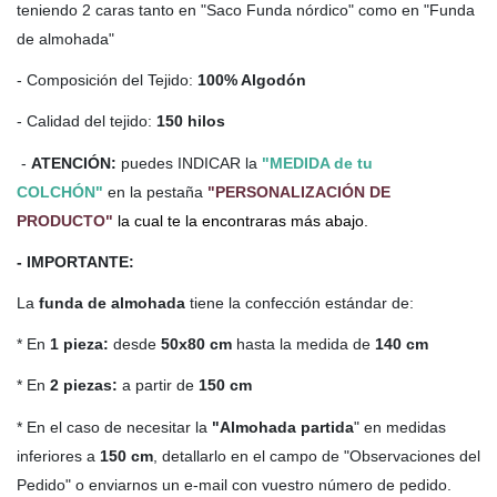
teniendo 2 caras tanto en "Saco Funda nórdico" como en "Funda
de almohada"
- Composición del Tejido:
100% Algodón
- Calidad del tejido:
150 hilos
-
ATENCIÓN:
puedes INDICAR la
"MEDIDA de tu
COLCHÓN"
en la pestaña
"PERSONALIZACIÓN DE
PRODUCTO"
la cual te la encontraras más abajo.
- IMPORTANTE:
La
funda de almohada
tiene la confección estándar de:
* En
1 pieza:
desde
50x80 cm
hasta la medida de
140 cm
* En
2 piezas:
a partir de
150 cm
* En el caso de necesitar la
"Almohada partida
" en medidas
inferiores a
150 cm
, detallarlo en el campo de "Observaciones del
Pedido" o enviarnos un e-mail con vuestro número de pedido.