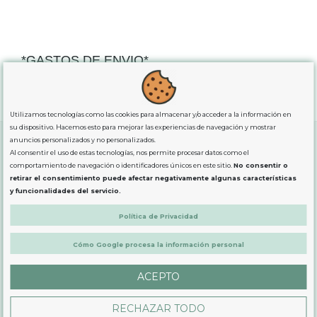
*GASTOS DE ENVIO*
"GRATUITOS"
para compras
superiores a 80€
, oferta
exclusiva para la peninsula.
Utilizamos tecnologías como las cookies para almacenar y/o acceder a la información en
su dispositivo. Hacemos esto para mejorar las experiencias de navegación y mostrar
anuncios personalizados y no personalizados.
Al consentir el uso de estas tecnologías, nos permite procesar datos como el
SOBRE NOSOTROS
comportamiento de navegación o identificadores únicos en este sitio.
No consentir o
retirar el consentimiento puede afectar negativamente algunas características
y funcionalidades del servicio.
LEGAL
Política de Privacidad
Cómo Google procesa la información personal
PRODUCTOS
ACEPTO
CONTÁCTANOS
RECHAZAR TODO