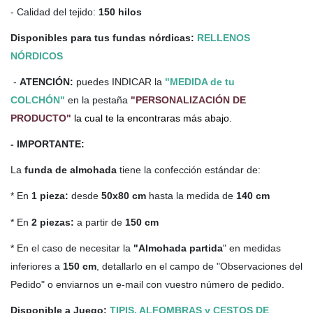
- Calidad del tejido:
150 hilos
Disponibles para tus fundas nórdicas:
RELLENOS
NÓRDICOS
-
ATENCIÓN:
puedes INDICAR la
"MEDIDA de tu
COLCHÓN"
en la pestaña
"PERSONALIZACIÓN DE
PRODUCTO"
la cual te la encontraras más abajo.
- IMPORTANTE:
La
funda de almohada
tiene la confección estándar de:
* En
1 pieza:
desde
50x80 cm
hasta la medida de
140 cm
* En
2 piezas:
a partir de
150 cm
* En el caso de necesitar la
"Almohada partida
" en medidas
inferiores a
150 cm
, detallarlo en el campo de "Observaciones del
Pedido" o enviarnos un e-mail con vuestro número de pedido.
Disponible a Juego:
TIPIS, ALFOMBRAS y CESTOS DE