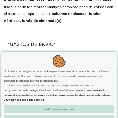
Atrévete a combinar colores!
Nuestra colección de
21 colores
lisos
le permiten realizar múltiples combinaciones de colores con
el resto de la ropa de cama:
sábanas encimeras, fundas
nórdicas, funda de almohada(s).
*GASTOS DE ENVIO*
"GRATUITOS"
para compras
superiores a 80€
, oferta
exclusiva para la peninsula.
Utilizamos tecnologías como las cookies para almacenar y/o acceder a la información en
su dispositivo. Hacemos esto para mejorar las experiencias de navegación y mostrar
anuncios personalizados y no personalizados.
SOBRE NOSOTROS
Al consentir el uso de estas tecnologías, nos permite procesar datos como el
comportamiento de navegación o identificadores únicos en este sitio.
No consentir o
retirar el consentimiento puede afectar negativamente algunas características
LEGAL
y funcionalidades del servicio.
Política de Privacidad
PRODUCTOS