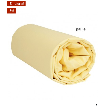
¡En oferta!
-5%