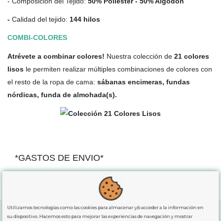
- Composición del Tejido:
50% Poliéster - 50% Algodón
-
Calidad del tejido:
144 hilos
COMBI-COLORES
Atrévete a combinar colores!
Nuestra colección de
21 colores
lisos
le permiten realizar múltiples combinaciones de colores con
el resto de la ropa de cama:
sábanas encimeras, fundas
nórdicas, funda de almohada(s).
*GASTOS DE ENVIO*
"GRATUITOS"
para compras
superiores a 80€
, oferta
exclusiva para la peninsula.
Utilizamos tecnologías como las cookies para almacenar y/o acceder a la información en
su dispositivo. Hacemos esto para mejorar las experiencias de navegación y mostrar