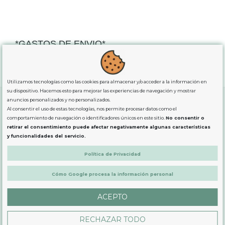
*GASTOS DE ENVIO*
"GRATUITOS"
para compras
superiores a 80€
, oferta
exclusiva para la peninsula.
Utilizamos tecnologías como las cookies para almacenar y/o acceder a la información en
su dispositivo. Hacemos esto para mejorar las experiencias de navegación y mostrar
anuncios personalizados y no personalizados.
Al consentir el uso de estas tecnologías, nos permite procesar datos como el
SOBRE NOSOTROS
comportamiento de navegación o identificadores únicos en este sitio.
No consentir o
retirar el consentimiento puede afectar negativamente algunas características
y funcionalidades del servicio.
LEGAL
Política de Privacidad
Cómo Google procesa la información personal
PRODUCTOS
ACEPTO
CONTÁCTANOS
RECHAZAR TODO