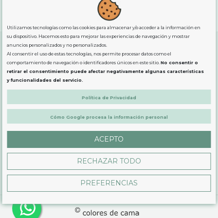
"GRATUITOS"
para compras
superiores a 80€
, oferta
exclusiva para la peninsula.
Utilizamos tecnologías como las cookies para almacenar y/o acceder a la información en
su dispositivo. Hacemos esto para mejorar las experiencias de navegación y mostrar
anuncios personalizados y no personalizados.
Al consentir el uso de estas tecnologías, nos permite procesar datos como el
SOBRE NOSOTROS
comportamiento de navegación o identificadores únicos en este sitio.
No consentir o
retirar el consentimiento puede afectar negativamente algunas características
y funcionalidades del servicio.
LEGAL
Política de Privacidad
Cómo Google procesa la información personal
PRODUCTOS
ACEPTO
CONTÁCTANOS
RECHAZAR TODO
PREFERENCIAS