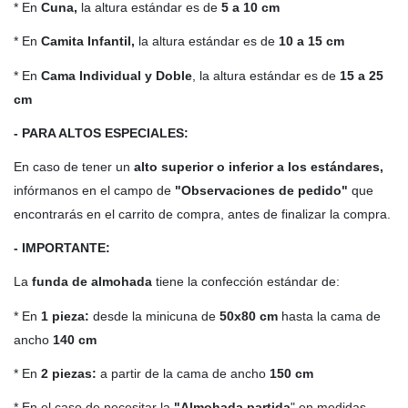
* En
Cuna,
la altura estándar es de
5 a 10 cm
* En
Camita Infantil,
la altura estándar es de
10 a 15 cm
* En
Cama Individual y Doble
, la altura estándar es de
15 a 25
cm
- PARA ALTOS ESPECIALES:
En caso de tener un
alto
superior o inferior a los estándares,
infórmanos en el campo de
"Observaciones de pedido"
que
encontrarás en el carrito de compra, antes de finalizar la compra.
- IMPORTANTE:
La
funda de almohada
tiene la confección estándar de:
* En
1 pieza:
desde la minicuna de
50x80 cm
hasta la cama de
ancho
140 cm
* En
2 piezas:
a partir de la cama de ancho
150 cm
* En el caso de necesitar la
"Almohada partida
" en medidas