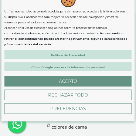
"GRATUITOS"
para compras
superiores a 80€
, oferta
exclusiva para la peninsula.
Utilizamos tecnologías como las cookies para almacenar y/o acceder a la información en
su dispositivo. Hacemos esto para mejorar las experiencias de navegación y mostrar
anuncios personalizados y no personalizados.
Al consentir el uso de estas tecnologías, nos permite procesar datos como el
SOBRE NOSOTROS
comportamiento de navegación o identificadores únicos en este sitio.
No consentir o
retirar el consentimiento puede afectar negativamente algunas características
y funcionalidades del servicio.
LEGAL
Política de Privacidad
Cómo Google procesa la información personal
PRODUCTOS
ACEPTO
CONTÁCTANOS
RECHAZAR TODO
PREFERENCIAS