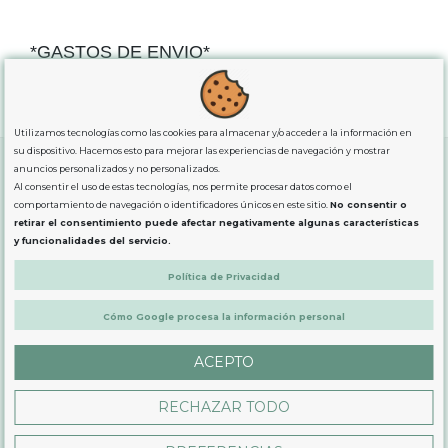
*GASTOS DE ENVIO*
"GRATUITOS"
para compras
superiores a 80€
, oferta
exclusiva para la peninsula.
Utilizamos tecnologías como las cookies para almacenar y/o acceder a la información en
su dispositivo. Hacemos esto para mejorar las experiencias de navegación y mostrar
anuncios personalizados y no personalizados.
Al consentir el uso de estas tecnologías, nos permite procesar datos como el
SOBRE NOSOTROS
comportamiento de navegación o identificadores únicos en este sitio.
No consentir o
retirar el consentimiento puede afectar negativamente algunas características
y funcionalidades del servicio.
LEGAL
Política de Privacidad
Cómo Google procesa la información personal
PRODUCTOS
ACEPTO
CONTÁCTANOS
RECHAZAR TODO