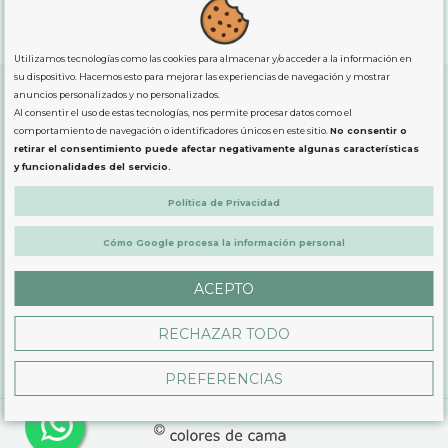
"GRATUITOS"
para compras
superiores a 80€
, oferta
exclusiva para la peninsula.
Utilizamos tecnologías como las cookies para almacenar y/o acceder a la información en
su dispositivo. Hacemos esto para mejorar las experiencias de navegación y mostrar
anuncios personalizados y no personalizados.
Al consentir el uso de estas tecnologías, nos permite procesar datos como el
SOBRE NOSOTROS
comportamiento de navegación o identificadores únicos en este sitio.
No consentir o
retirar el consentimiento puede afectar negativamente algunas características
y funcionalidades del servicio.
LEGAL
Política de Privacidad
Cómo Google procesa la información personal
PRODUCTOS
ACEPTO
CONTÁCTANOS
RECHAZAR TODO
PREFERENCIAS