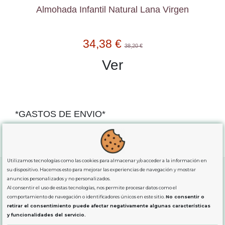
Almohada Infantil Natural Lana Virgen
34,38 €
38,20 €
Ver
*GASTOS DE ENVIO*
"GRATUITOS"
para compras
superiores a 80€
, oferta
exclusiva para la peninsula.
Utilizamos tecnologías como las cookies para almacenar y/o acceder a la información en
su dispositivo. Hacemos esto para mejorar las experiencias de navegación y mostrar
anuncios personalizados y no personalizados.
Al consentir el uso de estas tecnologías, nos permite procesar datos como el
SOBRE NOSOTROS
comportamiento de navegación o identificadores únicos en este sitio.
No consentir o
retirar el consentimiento puede afectar negativamente algunas características
y funcionalidades del servicio.
LEGAL