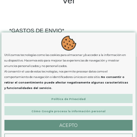
Ver
*GASTOS DE ENVIO*
"GRATUITOS"
para compras
superiores a 80€
, oferta
exclusiva para la peninsula.
Utilizamos tecnologías como las cookies para almacenar y/o acceder a la información en
su dispositivo. Hacemos esto para mejorar las experiencias de navegación y mostrar
anuncios personalizados y no personalizados.
Al consentir el uso de estas tecnologías, nos permite procesar datos como el
SOBRE NOSOTROS
comportamiento de navegación o identificadores únicos en este sitio.
No consentir o
retirar el consentimiento puede afectar negativamente algunas características
y funcionalidades del servicio.
LEGAL
Política de Privacidad
Cómo Google procesa la información personal
PRODUCTOS
ACEPTO
CONTÁCTANOS