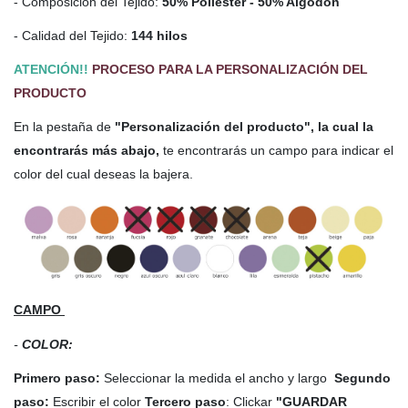
- Composición del Tejido:
50% Poliéster - 50% Algodón
- Calidad del Tejido:
144 hilos
ATENCIÓN!!
PROCESO PARA LA PERSONALIZACIÓN DEL
PRODUCTO
En la pestaña de
"Personalización del producto", la cual la
encontrarás más abajo,
te encontrarás un campo para indicar el
color del cual deseas la bajera.
CAMPO
-
COLOR:
Primero paso:
Seleccionar la medida el ancho y largo
Segundo
paso:
Escribir el color
Tercero paso
: Clickar
"GUARDAR