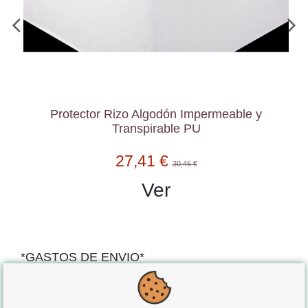
Protector Rizo Algodón Impermeable y
Transpirable PU
27,41 €
30,46 €
Ver
*GASTOS DE ENVIO*
"GRATUITOS"
para compras
superiores a 80€
, oferta
exclusiva para la peninsula.