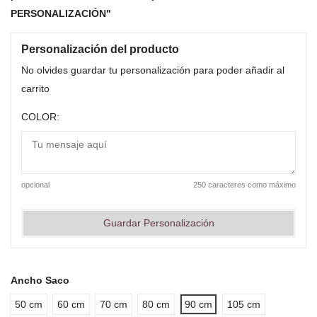
PERSONALIZACIÓN"
Personalización del producto
No olvides guardar tu personalización para poder añadir al
carrito
COLOR:
opcional
250 caracteres como máximo
Guardar Personalización
Ancho Saco
50 cm
60 cm
70 cm
80 cm
90 cm
105 cm