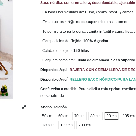
Saco nórdico con cremallera, desenfundable, ajustable 
- En todas las medidas de: Cuna, camita infantil y camas.
- Evita que los niñ@s
se destapen
mientras duermen
- Te permitirá tener
la cuna, camita infantil y cama lista
e
- Composición del Tejido:
100% Algodón
- Calidad del tejido:
150 hilos
- Conjunto completo:
Funda de almohada, Saco superior 
Disponible Aquí:
BAJERA CON CREMALLERA DE RE
Disponible Aquí:
RELLENO SACO NÓRDICO PURA LAN
Confección a medida.
Para solicitar esta opción, escríb
personalizada.
Ancho Colchón
50 cm
60 cm
70 cm
80 cm
90 cm
105 cm
180 cm
190 cm
200 cm