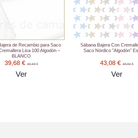
ajera de Recambio para Saco
Sábana Bajera Con Cremalle
Cremallera Lisa 100 Algodón –
Saco Nórdico "Algodón" Est
BLANCO
39,68 €
43,08 €
40,49 €
46,82 €
Ver
Ver