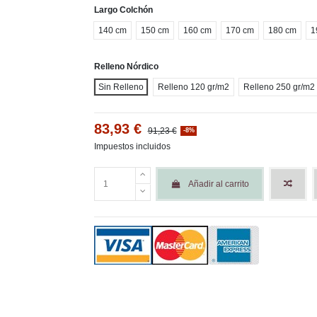
Largo Colchón
140 cm
150 cm
160 cm
170 cm
180 cm
1
Relleno Nórdico
Sin Relleno
Relleno 120 gr/m2
Relleno 250 gr/m2
83,93 €
91,23 €
-8%
Impuestos incluidos
Añadir al carrito