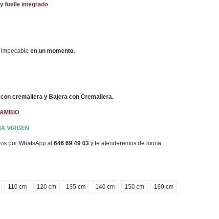
y fuelle integrado
 impecable
en un momento.
con cremallera y Bajera con Cremallera.
CAMBIO
A VIRGEN
enos por WhatsApp al
646 69 49 03
y te atenderemos de forma
110 cm
120 cm
135 cm
140 cm
150 cm
160 cm