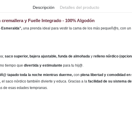
Descripción
Detalles del producto
 cremallera y Fuelle Integrado - 100% Algodón
o Esmeralda",
una prenda ideal para vestir la cama de los más pequeñ@s, con un
na;
saco superior, bajera ajustable, funda de almohada
y
relleno nórdico (opciona
smo tiempo que
divertida y estimulante
para tu hij@.
 niñ@ tapado toda la noche mientras duerme,
con
plena libertad y comodidad en
 el saco nórdico también divierte y educa. Gracias a la
facilidad de su sistema de
as de esas edades tempranas.