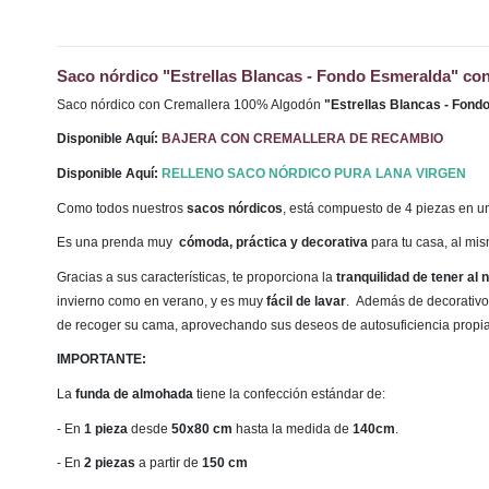
Saco nórdico "Estrellas Blancas - Fondo Esmeralda" con
Saco nórdico con Cremallera 100% Algodón
"Estrellas Blancas - Fond
Disponible Aquí:
BAJERA CON CREMALLERA DE RECAMBIO
Disponible Aquí:
RELLENO SACO NÓRDICO PURA LANA VIRGEN
Como todos nuestros
sacos nórdicos
, está compuesto de 4 piezas en u
Es una prenda muy
cómoda, práctica y decorativa
para tu casa, al mi
Gracias a sus características, te proporciona la
tranquilidad de tener al
invierno como en verano, y es muy
fácil de lavar
. Además de decorativo,
de recoger su cama, aprovechando sus deseos de autosuficiencia propi
IMPORTANTE:
La
funda de almohada
tiene la confección estándar de:
- En
1 pieza
desde
50x80 cm
hasta la medida de
140cm
.
- En
2 piezas
a partir de
150 cm