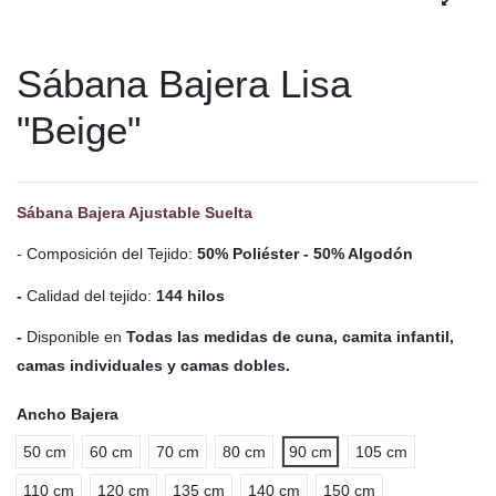
Sábana Bajera Lisa
"Beige"
Sábana Bajera Ajustable Suelta
- Composición del Tejido:
50% Poliéster - 50% Algodón
-
Calidad del tejido:
144 hilos
-
Disponible en
Todas las medidas de cuna, camita infantil,
camas individuales y camas dobles.
Ancho Bajera
50 cm
60 cm
70 cm
80 cm
90 cm
105 cm
110 cm
120 cm
135 cm
140 cm
150 cm