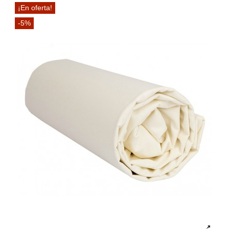
¡En oferta!
-5%