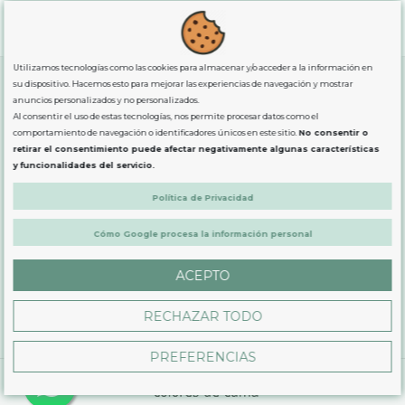
"GRATUITOS"
para compras
superiores a 80€
, oferta
exclusiva para la peninsula.
Utilizamos tecnologías como las cookies para almacenar y/o acceder a la información en
su dispositivo. Hacemos esto para mejorar las experiencias de navegación y mostrar
anuncios personalizados y no personalizados.
SOBRE NOSOTROS
Al consentir el uso de estas tecnologías, nos permite procesar datos como el
comportamiento de navegación o identificadores únicos en este sitio.
No consentir o
retirar el consentimiento puede afectar negativamente algunas características
LEGAL
y funcionalidades del servicio.
Política de Privacidad
PRODUCTOS
Cómo Google procesa la información personal
ACEPTO
CONTÁCTANOS
RECHAZAR TODO
PREFERENCIAS