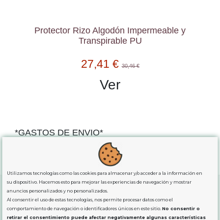
Protector Rizo Algodón Impermeable y
Transpirable PU
27,41 €
30,46 €
Ver
*GASTOS DE ENVIO*
"GRATUITOS"
para compras
superiores a 80€
, oferta
exclusiva para la peninsula.
Utilizamos tecnologías como las cookies para almacenar y/o acceder a la información en
su dispositivo. Hacemos esto para mejorar las experiencias de navegación y mostrar
anuncios personalizados y no personalizados.
Al consentir el uso de estas tecnologías, nos permite procesar datos como el
SOBRE NOSOTROS
comportamiento de navegación o identificadores únicos en este sitio.
No consentir o
retirar el consentimiento puede afectar negativamente algunas características