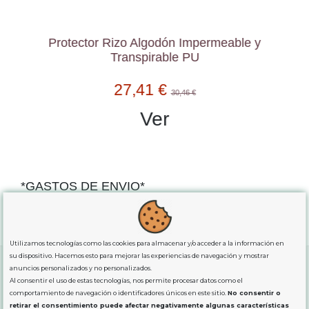
Protector Rizo Algodón Impermeable y
Transpirable PU
27,41 €
30,46 €
Ver
*GASTOS DE ENVIO*
"GRATUITOS"
para compras
superiores a 80€
, oferta
exclusiva para la peninsula.
Utilizamos tecnologías como las cookies para almacenar y/o acceder a la información en
su dispositivo. Hacemos esto para mejorar las experiencias de navegación y mostrar
anuncios personalizados y no personalizados.
Al consentir el uso de estas tecnologías, nos permite procesar datos como el
SOBRE NOSOTROS
comportamiento de navegación o identificadores únicos en este sitio.
No consentir o
retirar el consentimiento puede afectar negativamente algunas características