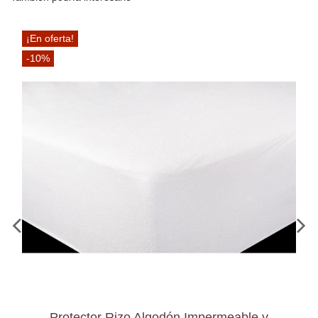
¡En oferta!
-10%
Protector Rizo Algodón Impermeable y