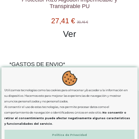
Transpirable PU
27,41 €
30,46 €
Ver
*GASTOS DE ENVIO*
"GRATUITOS"
para compras
superiores a 80€
, oferta
exclusiva para la peninsula.
Utilizamos tecnologías como las cookies para almacenar y/o acceder a la información en
su dispositivo. Hacemos esto para mejorar las experiencias de navegación y mostrar
anuncios personalizados y no personalizados.
Al consentir el uso de estas tecnologías, nos permite procesar datos como el
SOBRE NOSOTROS
comportamiento de navegación o identificadores únicos en este sitio.
No consentir o
retirar el consentimiento puede afectar negativamente algunas características
y funcionalidades del servicio.
LEGAL
Política de Privacidad