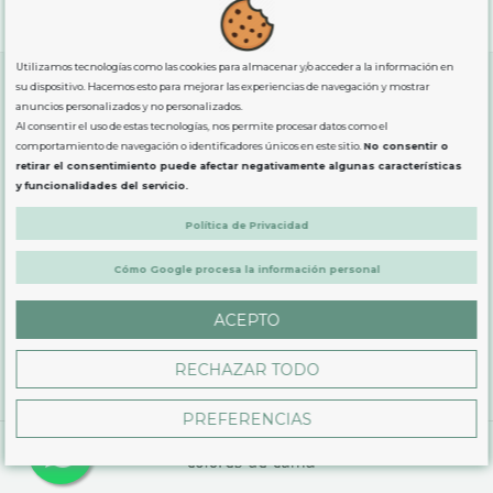
"GRATUITOS"
para compras
superiores a 80€
, oferta
exclusiva para la peninsula.
Utilizamos tecnologías como las cookies para almacenar y/o acceder a la información en
su dispositivo. Hacemos esto para mejorar las experiencias de navegación y mostrar
anuncios personalizados y no personalizados.
SOBRE NOSOTROS
Al consentir el uso de estas tecnologías, nos permite procesar datos como el
comportamiento de navegación o identificadores únicos en este sitio.
No consentir o
retirar el consentimiento puede afectar negativamente algunas características
LEGAL
y funcionalidades del servicio.
Política de Privacidad
PRODUCTOS
Cómo Google procesa la información personal
CONTÁCTANOS
ACEPTO
RECHAZAR TODO
PREFERENCIAS