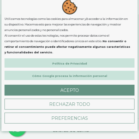
"GRATUITOS"
para compras
superiores a 80€
, oferta
exclusiva para la peninsula.
Utilizamos tecnologías como las cookies para almacenar y/o acceder a la información en
su dispositivo. Hacemos esto para mejorar las experiencias de navegación y mostrar
anuncios personalizados y no personalizados.
SOBRE NOSOTROS
Al consentir el uso de estas tecnologías, nos permite procesar datos como el
comportamiento de navegación o identificadores únicos en este sitio.
No consentir o
retirar el consentimiento puede afectar negativamente algunas características
LEGAL
y funcionalidades del servicio.
Política de Privacidad
PRODUCTOS
Cómo Google procesa la información personal
CONTÁCTANOS
ACEPTO
RECHAZAR TODO
PREFERENCIAS