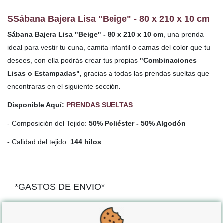
S
Sábana Bajera Lisa "Beige" - 80 x 210 x 10 cm
Sábana Bajera Lisa "Beige" - 80 x 210 x 10 cm
, una prenda
ideal para vestir tu cuna, camita infantil o camas del color que tu
desees, con ella podrás crear tus propias
"Combinaciones
Lisas o Estampadas",
gracias a todas las prendas sueltas que
encontraras en el siguiente sección
.
Disponible Aquí:
PRENDAS SUELTAS
- Composición del Tejido:
50% Poliéster - 50% Algodón
-
Calidad del tejido:
144 hilos
*GASTOS DE ENVIO*
"GRATUITOS"
para compras
superiores a 80€
, oferta
exclusiva para la peninsula.