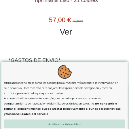
Tipi infantil Liso - 21 colores
57,00 €
60,00 €
Ver
*GASTOS DE ENVIO*
"GRATUITOS"
para compras
superiores a 80€
, oferta
exclusiva para la peninsula.
Utilizamos tecnologías como las cookies para almacenar y/o acceder a la información en
su dispositivo. Hacemos esto para mejorar las experiencias de navegación y mostrar
anuncios personalizados y no personalizados.
Al consentir el uso de estas tecnologías, nos permite procesar datos como el
SOBRE NOSOTROS
comportamiento de navegación o identificadores únicos en este sitio.
No consentir o
retirar el consentimiento puede afectar negativamente algunas características
y funcionalidades del servicio.
LEGAL
Política de Privacidad