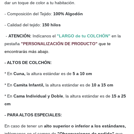
dar un toque de color a tu habitación.
- Composición del Tejido:
100% Algodón
- Calidad del tejido:
150 hilos
-
ATENCIÓN:
Indícanos el
"LARGO de tu COLCHÓN"
en la
pestaña
"PERSONALIZACIÓN DE PRODUCTO"
que te
encontrarás más abajo.
- ALTOS DE COLCHÓN:
* En
Cuna,
la altura estándar es de
5 a 10 cm
* En
Camita Infantil,
la altura estándar es de
10 a 15 cm
* En
Cama Individual y Doble
, la altura estándar es de
15 a 25
cm
- PARA ALTOS ESPECIALES:
En caso de tener un
alto
superior o inferior a los estándares,
infórmanos en el campo de
"Observaciones de pedido"
que