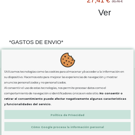
30,46 €
Ver
*GASTOS DE ENVIO*
"GRATUITOS"
para compras
superiores a 80€
, oferta
exclusiva para la peninsula.
Utilizamos tecnologías como las cookies para almacenar y/o acceder a la información en
su dispositivo. Hacemos esto para mejorar las experiencias de navegación y mostrar
anuncios personalizados y no personalizados.
SOBRE NOSOTROS
Al consentir el uso de estas tecnologías, nos permite procesar datos como el
comportamiento de navegación o identificadores únicos en este sitio.
No consentir o
retirar el consentimiento puede afectar negativamente algunas características
y funcionalidades del servicio.
LEGAL
Política de Privacidad
PRODUCTOS
Cómo Google procesa la información personal