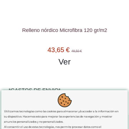
Relleno nórdico Microfibra 120 gr/m2
43,65 €
48,50 €
Ver
*GASTOS DE ENVIO*
"GRATUITOS"
para compras
superiores a 80€
, oferta
exclusiva para la peninsula.
Utilizamos tecnologías como las cookies para almacenar y/o acceder a la información en
su dispositivo. Hacemos esto para mejorar las experiencias de navegación y mostrar
anuncios personalizados y no personalizados.
Al consentir el uso de estas tecnologías, nos permite procesar datos como el