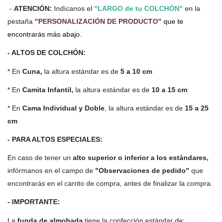
-
ATENCIÓN:
Indícanos el
"LARGO de tu COLCHÓN"
en la
pestaña
"PERSONALIZACIÓN DE PRODUCTO"
que te
encontrarás más abajo.
- ALTOS DE COLCHÓN:
* En
Cuna,
la altura estándar es de
5 a 10 cm
* En
Camita Infantil,
la altura estándar es de
10 a 15 cm
* En
Cama Individual y Doble
, la altura estándar es de
15 a 25
cm
- PARA ALTOS ESPECIALES:
En caso de tener un
alto
superior o inferior a los estándares,
infórmanos en el campo de
"Observaciones de pedido"
que
encontrarás en el carrito de compra, antes de finalizar la compra.
- IMPORTANTE:
La
funda de almohada
tiene la confección estándar de: