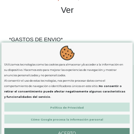
Ver
*GASTOS DE ENVIO*
"GRATUITOS"
para compras
superiores a 80€
, oferta
exclusiva para la peninsula.
Utilizamos tecnologías como las cookies para almacenar y/o acceder a la información en
su dispositivo. Hacemos esto para mejorar las experiencias de navegación y mostrar
anuncios personalizados y no personalizados.
Al consentir el uso de estas tecnologías, nos permite procesar datos como el
SOBRE NOSOTROS
comportamiento de navegación o identificadores únicos en este sitio.
No consentir o
retirar el consentimiento puede afectar negativamente algunas características
y funcionalidades del servicio.
LEGAL
Política de Privacidad
PRODUCTOS
Cómo Google procesa la información personal
ACEPTO