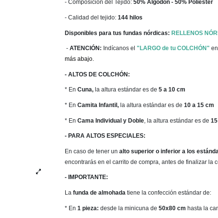
- Composición del Tejido:
50% Algodón - 50% Poliéster
- Calidad del tejido:
144 hilos
Disponibles para tus fundas nórdicas:
RELLENOS NÓR
-
ATENCIÓN:
Indícanos el
"LARGO de tu COLCHÓN"
en
más abajo.
- ALTOS DE COLCHÓN:
* En
Cuna,
la altura estándar es de
5 a 10 cm
* En
Camita Infantil,
la altura estándar es de
10 a 15 cm
* En
Cama Individual y Doble
, la altura estándar es de
15
- PARA ALTOS ESPECIALES:
En caso de tener un
alto
superior o inferior a los estánd
encontrarás en el carrito de compra, antes de finalizar la
- IMPORTANTE:
La
funda de almohada
tiene la confección estándar de:
* En
1 pieza:
desde la minicuna de
50x80 cm
hasta la c