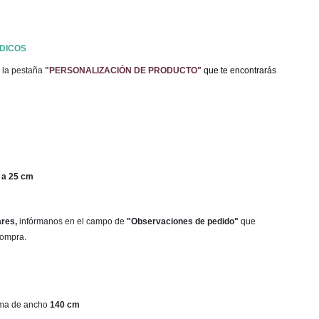
DICOS
 la pestaña
"PERSONALIZACIÓN DE PRODUCTO"
que te encontrarás
 a 25 cm
ares,
infórmanos en el campo de
"Observaciones de pedido"
que
 compra.
ama de ancho
140 cm