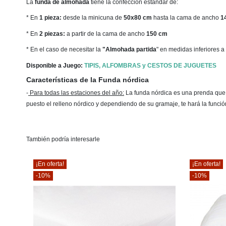
La
funda de almohada
tiene la confección estándar de:
* En
1 pieza:
desde la minicuna de
50x80 cm
hasta la cama de ancho
1
* En
2 piezas:
a partir de la cama de ancho
150 cm
* En el caso de necesitar la
"Almohada partida
" en medidas inferiores a
Disponible a Juego:
TIPIS, ALFOMBRAS y CESTOS DE JUGUETES
Características de la Funda nórdica
-
Para todas las estaciones del año
:
La funda nórdica es una prenda que la
puesto el relleno nórdico y dependiendo de su gramaje, te hará la funci
También podría interesarle
¡En oferta!
¡En oferta!
-10%
-10%