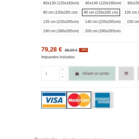
80x130 (120x160cm)
80x140 (120x180cm)
80x15
80 cm (150x265 cm)
90 cm (150x265 cm)
105 cm 
135 cm (220x265cm)
140 cm (220x265cm)
150 cm
190 cm (280x265cm)
200 cm (280x265cm)
79,28 €
88,09 €
-10%
Impuestos incluidos
Añadir al carrito