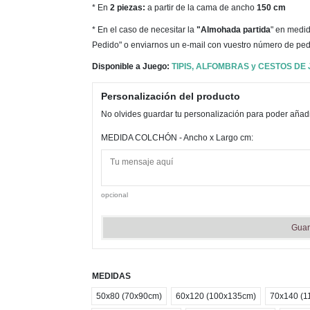
* En
2 piezas:
a partir de la cama de ancho
150 cm
* En el caso de necesitar la
"Almohada partida
" en medid
Pedido" o enviarnos un e-mail con vuestro número de ped
Disponible a Juego:
TIPIS, ALFOMBRAS y CESTOS DE
Personalización del producto
No olvides guardar tu personalización para poder añadir
MEDIDA COLCHÓN - Ancho x Largo cm:
opcional
Guar
MEDIDAS
50x80 (70x90cm)
60x120 (100x135cm)
70x140 (1