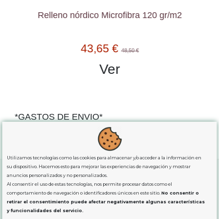
Relleno nórdico Microfibra 120 gr/m2
43,65 €
48,50 €
Ver
*GASTOS DE ENVIO*
"GRATUITOS"
para compras
superiores a 80€
, oferta
exclusiva para la peninsula.
Utilizamos tecnologías como las cookies para almacenar y/o acceder a la información en
su dispositivo. Hacemos esto para mejorar las experiencias de navegación y mostrar
anuncios personalizados y no personalizados.
Al consentir el uso de estas tecnologías, nos permite procesar datos como el
SOBRE NOSOTROS
comportamiento de navegación o identificadores únicos en este sitio.
No consentir o
retirar el consentimiento puede afectar negativamente algunas características
y funcionalidades del servicio.